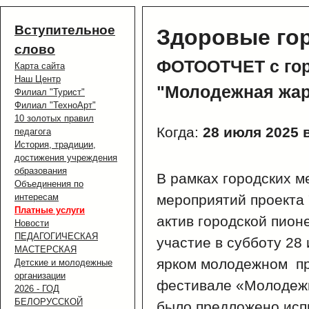
Вступительное
Здоровые гор
слово
ФОТООТЧЕТ с гор
Карта сайта
Наш Центр
"Молодежная жар
Филиал "Турист"
Филиал "ТехноАрт"
10 золотых правил
Когда:
28 июля 2025 в
педагога
История, традиции,
достижения учреждения
образования
В рамках городских м
Объединения по
интересам
мероприятий проекта 
Платные услуги
актив городской пион
Новости
ПЕДАГОГИЧЕСКАЯ
участие в субботу 28
МАСТЕРСКАЯ
ярком молодежном пр
Детские и молодежные
организации
фестивале «Молодежн
2026 - ГОД
БЕЛОРУССКОЙ
было предложено испы