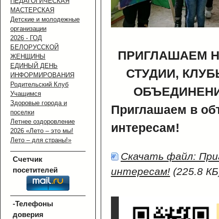
ПЕДАГОГИЧЕСКАЯ
МАСТЕРСКАЯ
Детские и молодежные
организации
2026 - ГОД
БЕЛОРУССКОЙ
ПРИГЛАШАЕМ Н
ЖЕНЩИНЫ
ЕДИНЫЙ ДЕНЬ
СТУДИИ, КЛУБ
ИНФОРМИРОВАНИЯ
Родительский Клуб
ОБЪЕДИНЕНИ
Учащимся
Здоровые города и
Приглашаем в об
поселки
Летнее оздоровление
интересам!
2026 «Лето – это мы!
Лето – для страны!»
Скачать файл: При
Счетчик
посетителей
интересам!
(225.8 КБ
-Телефоны
доверия