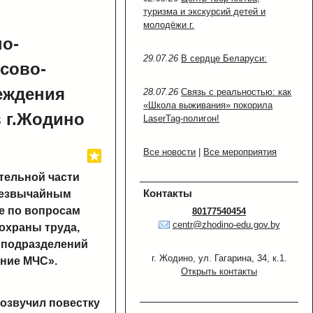
туризма и экскурсий детей и
молодёжи г.
но-
29.07.26
В сердце Беларуси:
нсово-
еждения
28.07.26
Связь с реальностью: как
«Школа выживания» покорила
 г.Жодино
LaserTag-полигон!
Все новости
|
Все мероприятия
тельной части
Контакты
резвычайным
е по вопросам
80177540454
centr@zhodino-edu.gov.by
охраны труда,
 подразделений
г. Жодино, ул. Гагарина, 34, к.1.
ение МЧС».
Открыть контакты
 озвучил повестку