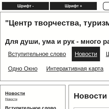
Шрифт -
Шрифт +
"Центр творчества, туриз
Для души, ума и рук - много р
Вступительное слово
Новости
Одно Окно
Интерактивная карта
Новости
Новости
Новости
Вступительное слово