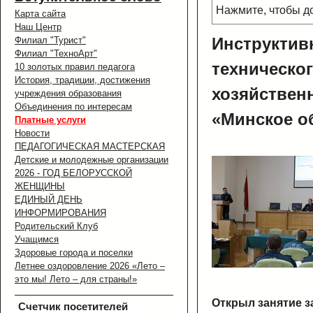
Нажмите, чтобы 
Карта сайта
Наш Центр
Инструктив
Филиал "Турист"
Филиал "ТехноАрт"
техническо
10 золотых правил педагога
История, традиции, достижения
хозяйствен
учреждения образования
Объединения по интересам
«Минское о
Платные услуги
Новости
ПЕДАГОГИЧЕСКАЯ МАСТЕРСКАЯ
Детские и молодежные организации
2026 - ГОД БЕЛОРУССКОЙ
ЖЕНЩИНЫ
ЕДИНЫЙ ДЕНЬ
ИНФОРМИРОВАНИЯ
Родительский Клуб
Учащимся
Здоровые города и поселки
Летнее оздоровление 2026 «Лето –
это мы! Лето – для страны!»
Открыл занятие з
Счетчик посетителей