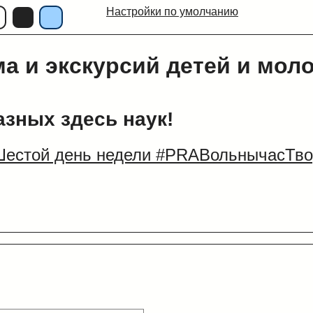
Настройки по умолчанию
ма и экскурсий детей и мол
азных здесь наук!
Шестой день недели #PRAВольнычасТво