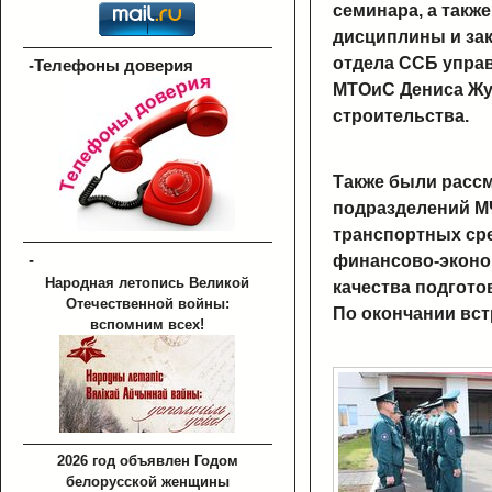
семинара, а такж
дисциплины и зак
отдела ССБ управ
-Телефоны доверия
МТОиС Дениса Жу
строительства.
Также были рассм
подразделений МЧ
транспортных сре
-
финансово-эконом
Народная летопись Великой
качества подгото
Отечественной войны:
По окончании вст
вспомним всех!
2026 год объявлен Годом
белорусской женщины