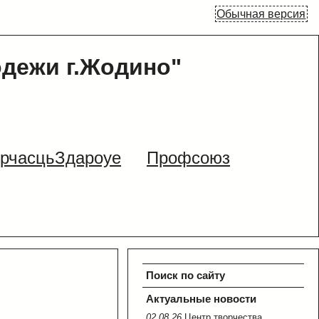
Обычная версия
одежи г.Жодино"
рчасцьЗдароуе
Профсоюз
Поиск по сайту
Актуальные новости
02.08.26
Центр творчества,