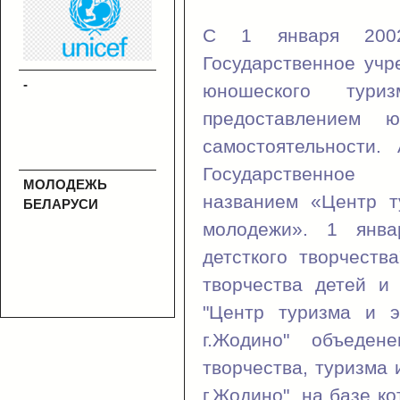
С 1 января 2002
Государственное учр
-
юношеского тур
предоставлением 
самостоятельности
Государствен
МОЛОДЕЖЬ
названием «Центр т
БЕЛАРУСИ
молодежи». 1 янв
детсткого творчеств
творчества детей и
"Центр туризма и э
г.Жодино" объеде
творчества, туризма 
г.Жодино", на базе к