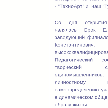
- "ТехноАрт" и наш "Т
Со дня открыти
являлась Брок Ел
заведующий филиало
Константинович
высококвалифици
Педагогический с
творческий сп
единомышленников,
личностному и
самоопределению уча
в динамическом обще
образу жизни.