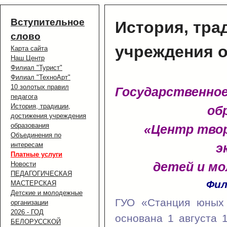
Вступительное
История, тра
слово
учреждения 
Карта сайта
Наш Центр
Филиал "Турист"
Филиал "ТехноАрт"
10 золотых правил
Государственное
педагога
История, традиции,
об
достижения учреждения
образования
«Центр твор
Объединения по
интересам
э
Платные услуги
детей и мо
Новости
ПЕДАГОГИЧЕСКАЯ
Фил
МАСТЕРСКАЯ
Детские и молодежные
ГУО «Станция юных 
организации
2026 - ГОД
основана 1 августа 
БЕЛОРУССКОЙ