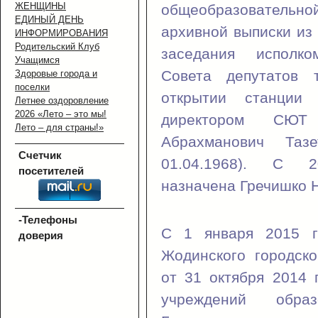
ЖЕНЩИНЫ
общеобразовательн
ЕДИНЫЙ ДЕНЬ
архивной выписки из
ИНФОРМИРОВАНИЯ
Родительский Клуб
заседания исполко
Учащимся
Совета депутатов 
Здоровые города и
поселки
открытии станции
Летнее оздоровление
2026 «Лето – это мы!
директором СЮ
Лето – для страны!»
Абрахманович Таз
Счетчик
01.04.1968). С
посетителей
назначена Гречишко 
-Телефоны
С 1 января 2015 г
доверия
Жодинского городско
от 31 октября 2014
учреждений обра