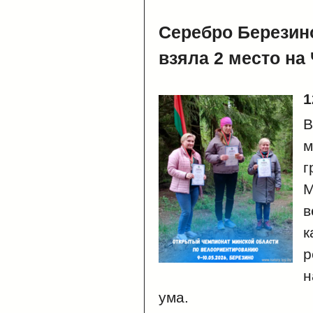
Серебро Березин
взяла 2 место на
1
В
м
г
в
к
р
н
ума.