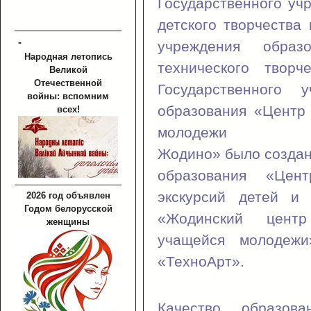
Государственного уч
детского творчества 
-
учреждения образ
Народная летопись
технического творч
Великой
Отечественной
Государственного у
войны: вспомним
образования «Центр 
всех!
моло
Жодино» было создан
образования «Цен
экскурсий детей и
2026 год объявлен
Годом белорусской
«Жодинский центр
женщины
учащейся молодеж
«ТехноАрт».
Качество образов