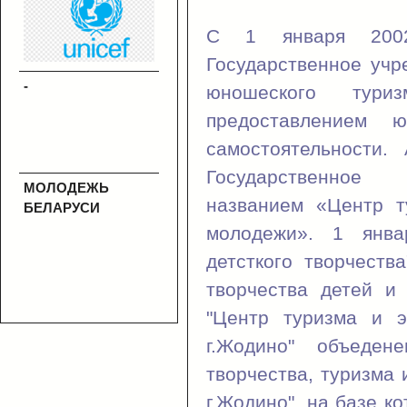
С 1 января 2002
Государственное учр
-
юношеского тур
предоставлением 
самостоятельности
Государствен
МОЛОДЕЖЬ
названием «Центр т
БЕЛАРУСИ
молодежи». 1 янв
детсткого творчеств
творчества детей и
"Центр туризма и э
г.Жодино" объеде
творчества, туризма 
г.Жодино", на базе к