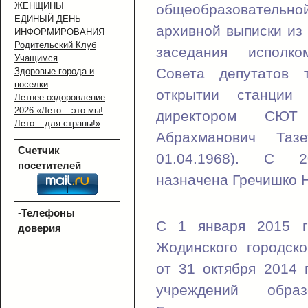
ЖЕНЩИНЫ
общеобразовательн
ЕДИНЫЙ ДЕНЬ
архивной выписки из
ИНФОРМИРОВАНИЯ
Родительский Клуб
заседания исполко
Учащимся
Совета депутатов 
Здоровые города и
поселки
открытии станции
Летнее оздоровление
2026 «Лето – это мы!
директором СЮ
Лето – для страны!»
Абрахманович Таз
Счетчик
01.04.1968). С
посетителей
назначена Гречишко 
-Телефоны
С 1 января 2015 г
доверия
Жодинского городско
от 31 октября 2014
учреждений обра