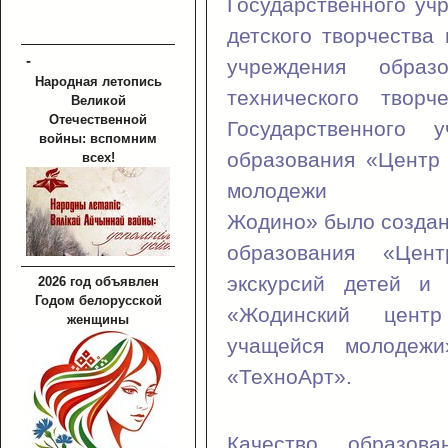
Государственного уч
детского творчества 
-
учреждения образ
Народная летопись
технического творч
Великой
Отечественной
Государственного у
войны: вспомним
образования «Центр 
всех!
моло
Жодино» было создан
образования «Цен
экскурсий детей и
2026 год объявлен
Годом белорусской
«Жодинский центр
женщины
учащейся молодеж
«ТехноАрт».
Качество образов