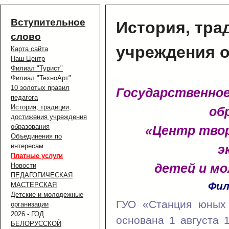
Вступительное
История, тра
слово
учреждения 
Карта сайта
Наш Центр
Филиал "Турист"
Филиал "ТехноАрт"
10 золотых правил
Государственное
педагога
История, традиции,
об
достижения учреждения
образования
«Центр твор
Объединения по
интересам
э
Платные услуги
детей и мо
Новости
ПЕДАГОГИЧЕСКАЯ
Фил
МАСТЕРСКАЯ
Детские и молодежные
ГУО «Станция юных 
организации
2026 - ГОД
основана 1 августа 
БЕЛОРУССКОЙ