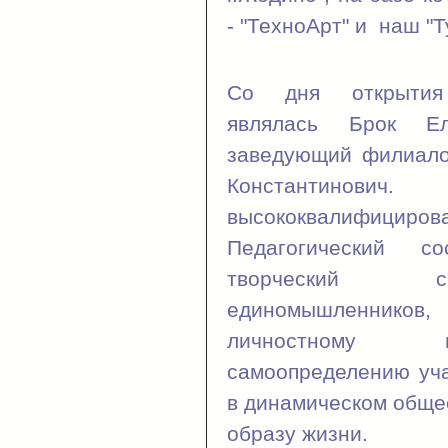
- "ТехноАрт" и наш "Т
Со дня открыти
являлась Брок Ел
заведующий филиало
Константинович
высококвалифици
Педагогический с
творческий сп
единомышленников,
личностному и
самоопределению уча
в динамическом обще
образу жизни.