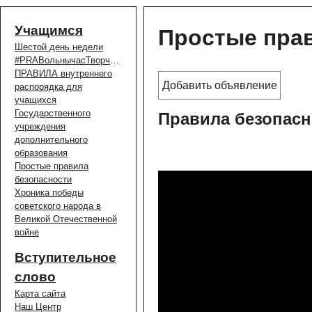
Учащимся
Простые прав
Шестой день недели
#PRAВольнычасТворчасцьЗдароуе
ПРАВИЛА внутреннего
Добавить объявление
распорядка для
учащихся
Государственного
Правила безопасн
учреждения
дополнительного
образования
Простые правила
безопасности
Хроника победы
советского народа в
Великой Отечественной
войне
Вступительное
слово
Карта сайта
Наш Центр