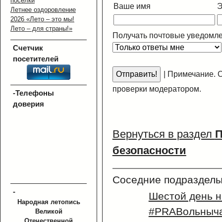
поселки
Ваше имя
Э
Летнее оздоровление
2026 «Лето – это мы!
Лето – для страны!»
Получать почтовые уведомле
Счетчик
посетителей
|
Примечание. С
проверки модератором.
-Телефоны
доверия
Вернуться в раздел
П
безопасности
Соседние подразделы
-
Шестой день 
Народная летопись
#PRAВольныча
Великой
Отечественной